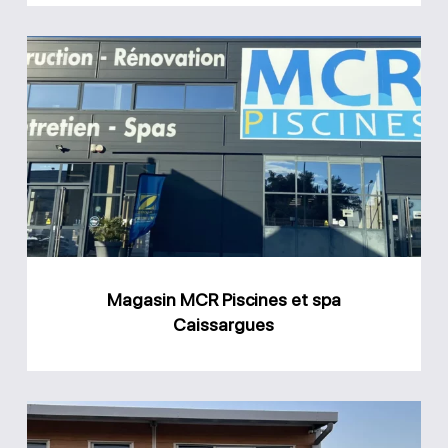
Magasin
MCR
Piscines
et
spa
Caissargues
Magasin MCR Piscines et spa
Caissargues
Magasin