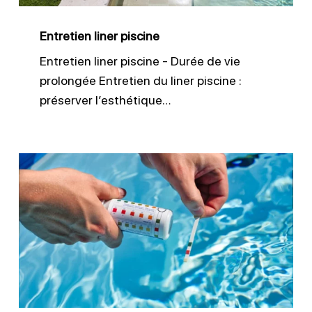
Entretien liner piscine
Entretien liner piscine - Durée de vie
prolongée Entretien du liner piscine :
préserver l’esthétique…
Ajuster
le
pH
de
l’eau
de
piscine