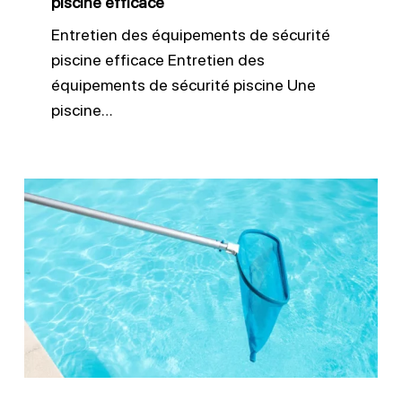
piscine efficace
Entretien des équipements de sécurité
piscine efficace Entretien des
équipements de sécurité piscine Une
piscine…
Remise
en
route
de
la
piscine
au
printemps