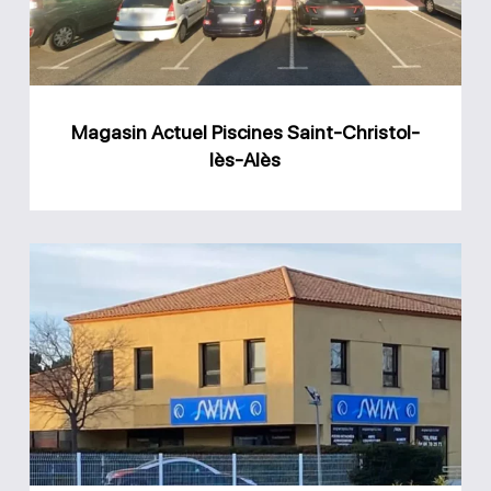
Christol-
lès-
Alès
Magasin Actuel Piscines Saint-Christol-
lès-Alès
Magasin
Swim
Espace
Piscine
Caveirac