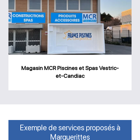
MCR
Piscines
et
Spas
Vestric-
et-
Candiac
Magasin MCR Piscines et Spas Vestric-
et-Candiac
Exemple de services proposés à
Marguerittes