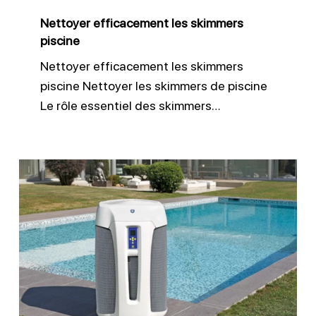
Nettoyer efficacement les skimmers
piscine
Nettoyer efficacement les skimmers
piscine Nettoyer les skimmers de piscine
Le rôle essentiel des skimmers…
Contrôler
et
entretenir
ses
équipements
piscine