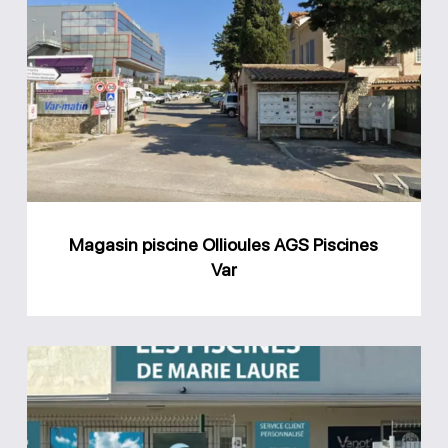
piscine
Ollioules
AGS
Piscines
Var
Magasin piscine Ollioules AGS Piscines
Var
Magasin
Les
piscines