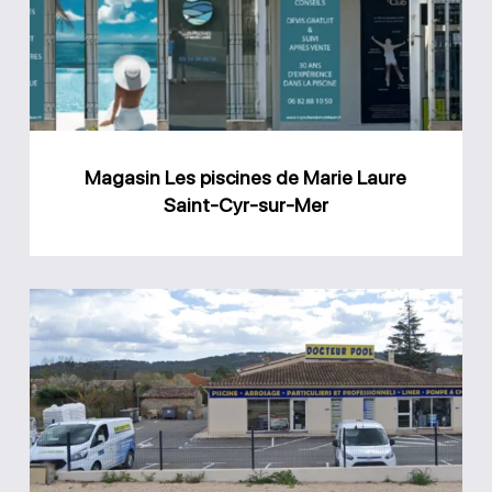
de
Marie
Laure
Saint-
Cyr-
Magasin Les piscines de Marie Laure
sur-
Saint-Cyr-sur-Mer
Mer
Magasin
Docteur
Pool
Tourrettes