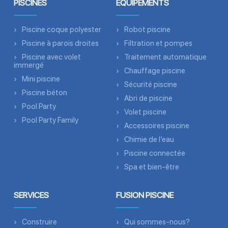
PISCINES
ÉQUIPEMENTS
Piscine coque polyester
Robot piscine
Piscine à parois droites
Filtration et pompes
Piscine avec volet
Traitement automatique
immergé
Chauffage piscine
Mini piscine
Sécurité piscine
Piscine béton
Abri de piscine
Pool Party
Volet piscine
Pool Party Family
Accessoires piscine
Chimie de l’eau
Piscine connectée
Spa et bien-être
SERVICES
FUSION PISCINE
Construire
Qui sommes-nous?