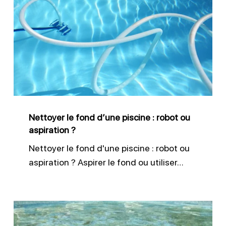
le
fond
d’une
piscine
:
robot
ou
Nettoyer le fond d’une piscine : robot ou
aspiration
aspiration ?
?
Nettoyer le fond d'une piscine : robot ou
aspiration ? Aspirer le fond ou utiliser…
Lutter
efficacement