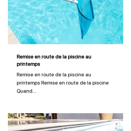
route
de
la
piscine
au
printemps
Remise en route de la piscine au
printemps
Remise en route de la piscine au
printemps Remise en route de la piscine
Quand…
Nettoyer
efficacement