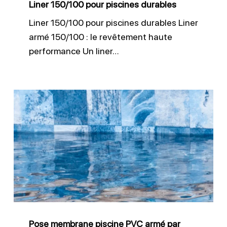
Liner 150/100 pour piscines durables
Liner 150/100 pour piscines durables Liner
armé 150/100 : le revêtement haute
performance Un liner…
Pose
membrane
piscine
PVC
armé
par
Fusion
Piscine
Pose membrane piscine PVC armé par