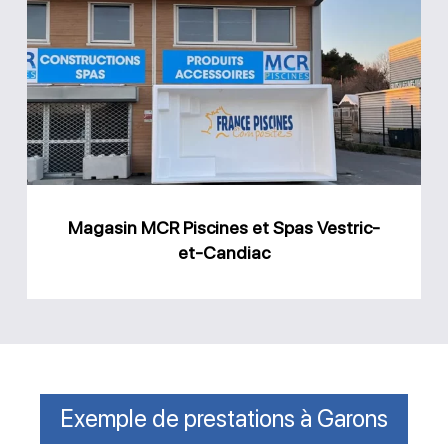
MCR
Piscines
et
Spas
Vestric-
et-
Candiac
Magasin MCR Piscines et Spas Vestric-
et-Candiac
Exemple de prestations à Garons