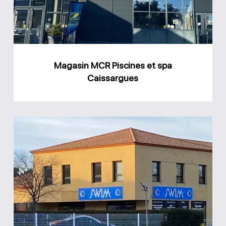
spa
Caissargues
Magasin MCR Piscines et spa
Caissargues
Magasin
Swim
Espace
Piscine
Caveirac