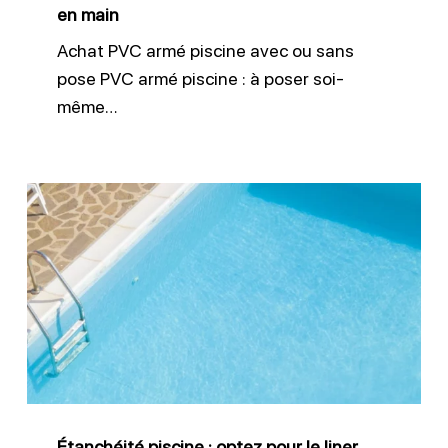
clé
en main
en
Achat PVC armé piscine avec ou sans
main
pose PVC armé piscine : à poser soi-
même…
Étanchéité
piscine
:
optez
pour
le
liner
armé
Étanchéité piscine : optez pour le liner