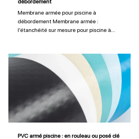
débordement
Membrane armée pour piscine à
débordement Membrane armée :
l’étanchéité sur mesure pour piscine à…
PVC
armé
piscine
:
en
rouleau
ou
posé
PVC armé piscine : en rouleau ou posé clé