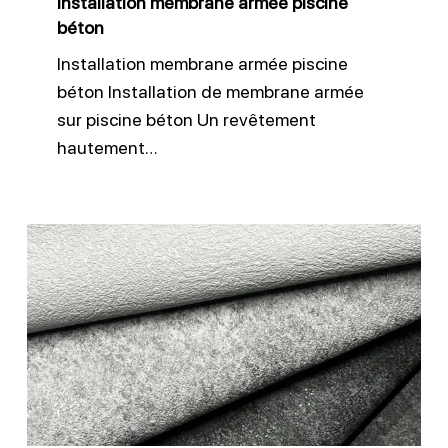
Installation membrane armée piscine
béton
Installation membrane armée piscine
béton Installation de membrane armée
sur piscine béton Un revêtement
hautement…
Membrane
3D
antidérapante
CGT
Alkor
piscine