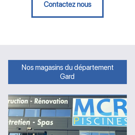
Contactez nous
Nos magasins du département
Gard
Magasin
MCR
Piscines
et