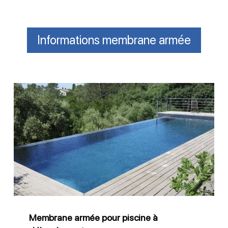
Informations membrane armée
Membrane
armée
pour
piscine
à
débordement
Membrane armée pour piscine à