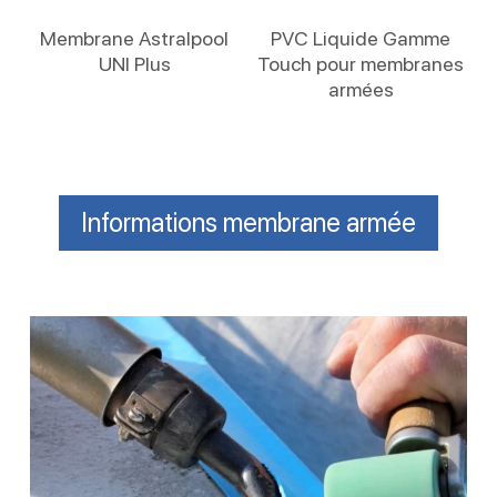
Lire La Suite
Lire La Suite
Membrane Astralpool
PVC Liquide Gamme
UNI Plus
Touch pour membranes
armées
Informations membrane armée
Réparation
de
liner
piscine