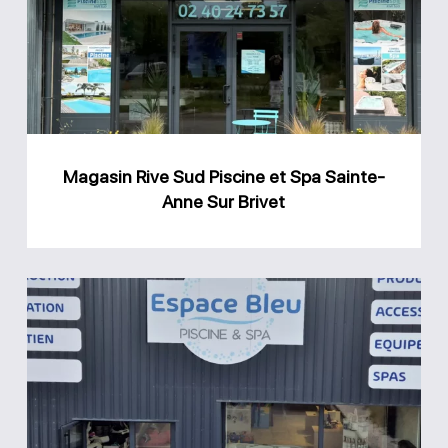
Piscine
et
Spa
Sainte-
Anne
Magasin Rive Sud Piscine et Spa Sainte-
Sur
Anne Sur Brivet
Brivet
Magasin
Espace
Bleu
Piscine
et