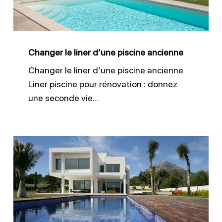
ancienne
Changer le liner d’une piscine ancienne
Changer le liner d’une piscine ancienne
Liner piscine pour rénovation : donnez
une seconde vie…
Liner
150/100
pour
piscines
durables