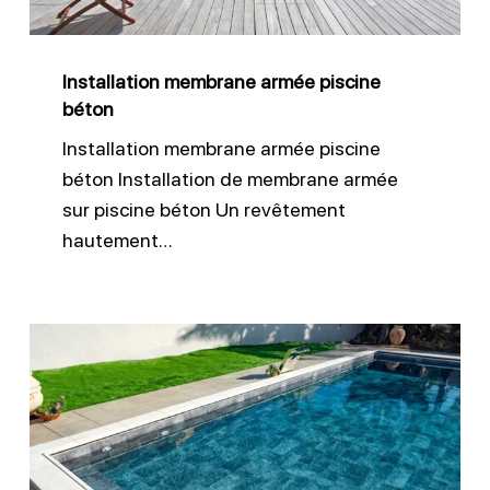
Installation membrane armée piscine
béton
Installation membrane armée piscine
béton Installation de membrane armée
sur piscine béton Un revêtement
hautement…
Liner
sur
mesure
pour
piscine