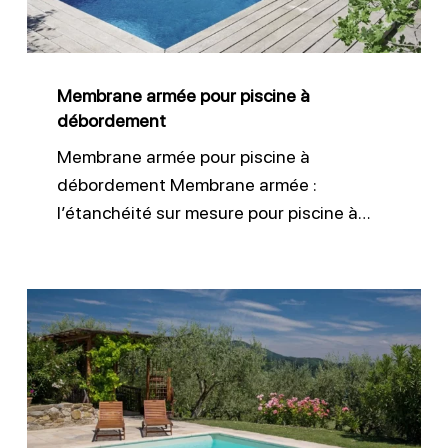
débordement
Membrane armée pour piscine à
débordement
Membrane armée pour piscine à
débordement Membrane armée :
l’étanchéité sur mesure pour piscine à…
Changer
le
liner
d’une
piscine