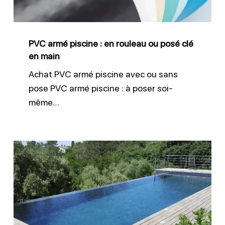
rouleau
ou
posé
PVC armé piscine : en rouleau ou posé clé
clé
en main
en
Achat PVC armé piscine avec ou sans
main
pose PVC armé piscine : à poser soi-
même…
Membrane
armée
pour
piscine
à