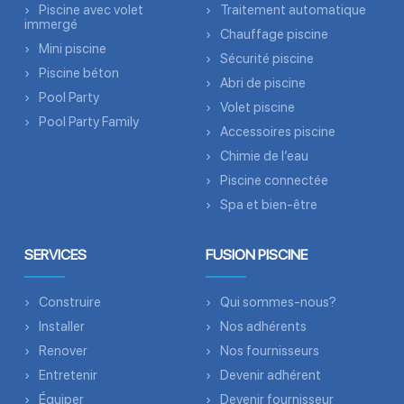
Piscine avec volet
Traitement automatique
immergé
Chauffage piscine
Mini piscine
Sécurité piscine
Piscine béton
Abri de piscine
Pool Party
Volet piscine
Pool Party Family
Accessoires piscine
Chimie de l’eau
Piscine connectée
Spa et bien-être
SERVICES
FUSION PISCINE
Construire
Qui sommes-nous?
Installer
Nos adhérents
Renover
Nos fournisseurs
Entretenir
Devenir adhérent
Équiper
Devenir fournisseur