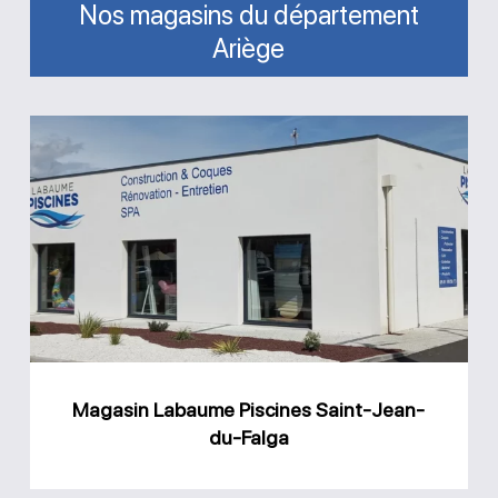
Nos magasins du département
Ariège
Magasin
Labaume
Piscines
Saint-
Jean-
du-
Falga
Magasin Labaume Piscines Saint-Jean-
du-Falga