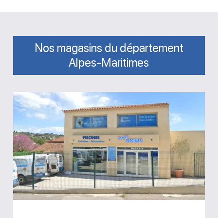
Nos magasins du département
Alpes-Maritimes
Magasin
Maxi
Piscines
La-
Colle-
sur-
Loup