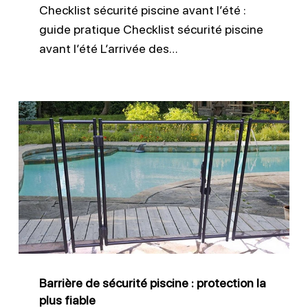
Checklist sécurité piscine avant l’été :
guide pratique Checklist sécurité piscine
avant l’été L’arrivée des…
Barrière
de
sécurité
piscine
:
protection
la
plus
Barrière de sécurité piscine : protection la
fiable
plus fiable