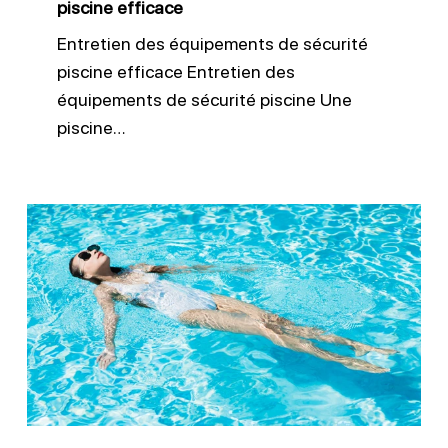
piscine efficace
Entretien des équipements de sécurité
piscine efficace Entretien des
équipements de sécurité piscine Une
piscine…
Sécurité
piscine
:
obligations
légales
des
particuliers