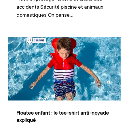
accidents Sécurité piscine et animaux
domestiques On pense…
Floatee
enfant
:
le
tee-
shirt
anti-
noyade
Floatee enfant : le tee-shirt anti-noyade
expliqué
expliqué