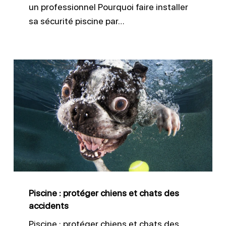
un professionnel Pourquoi faire installer
sa sécurité piscine par…
Piscine
:
protéger
chiens
et
chats
des
accidents
Piscine : protéger chiens et chats des
accidents
Piscine : protéger chiens et chats des