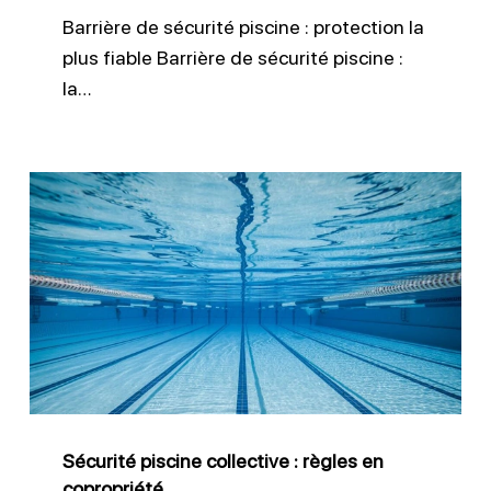
Barrière de sécurité piscine : protection la
plus fiable Barrière de sécurité piscine :
la…
Sécurité
piscine
collective
:
règles
en
copropriété
Sécurité piscine collective : règles en
copropriété