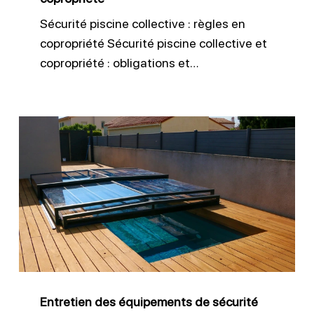
Sécurité piscine collective : règles en
copropriété Sécurité piscine collective et
copropriété : obligations et…
Entretien
des
équipements
de
sécurité
piscine
efficace
Entretien des équipements de sécurité