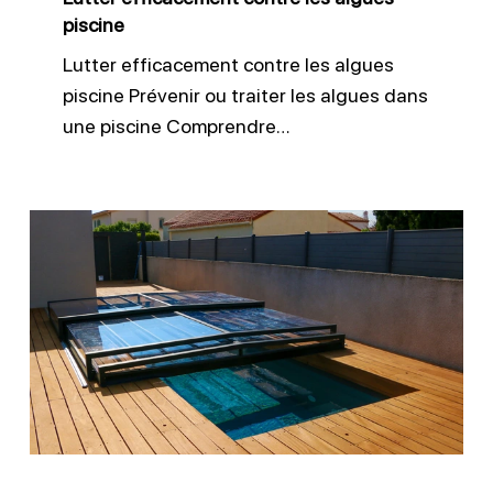
piscine
Lutter efficacement contre les algues
piscine Prévenir ou traiter les algues dans
une piscine Comprendre…
Entretien
des
équipements
de
sécurité
piscine
efficace