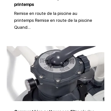
printemps
Remise en route de la piscine au
printemps Remise en route de la piscine
Quand…
Comment
bien
nettoyer
son
filtre
piscine