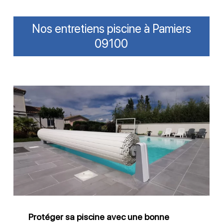
Nos entretiens piscine à Pamiers
09100
Protéger
sa
piscine
avec
une
bonne
couverture
Protéger sa piscine avec une bonne