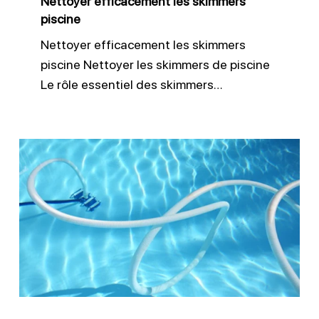
Nettoyer efficacement les skimmers
piscine
Nettoyer efficacement les skimmers
piscine Nettoyer les skimmers de piscine
Le rôle essentiel des skimmers…
Nettoyer
le
fond
d’une
piscine
:
robot
ou