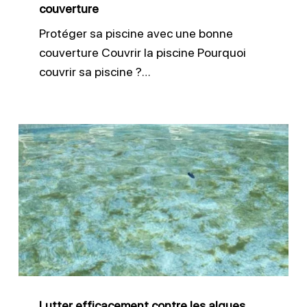
couverture
Protéger sa piscine avec une bonne
couverture Couvrir la piscine Pourquoi
couvrir sa piscine ?…
Lutter
efficacement
contre
les
algues
piscine
Lutter efficacement contre les algues