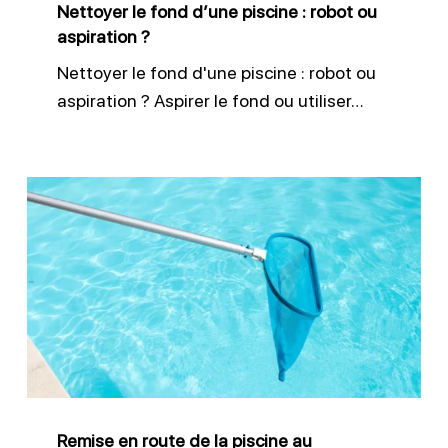
Nettoyer le fond d’une piscine : robot ou
aspiration
aspiration ?
?
Nettoyer le fond d'une piscine : robot ou
aspiration ? Aspirer le fond ou utiliser…
Remise
en
route
de
la
piscine
au
printemps
Remise en route de la piscine au