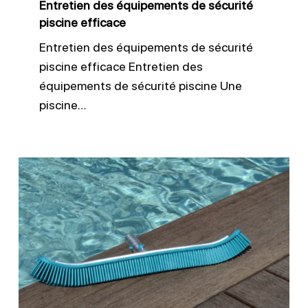
Entretien des équipements de sécurité
piscine efficace
Entretien des équipements de sécurité
piscine efficace Entretien des
équipements de sécurité piscine Une
piscine…
Brosser
les
parois
et
ligne
d’eau
piscine