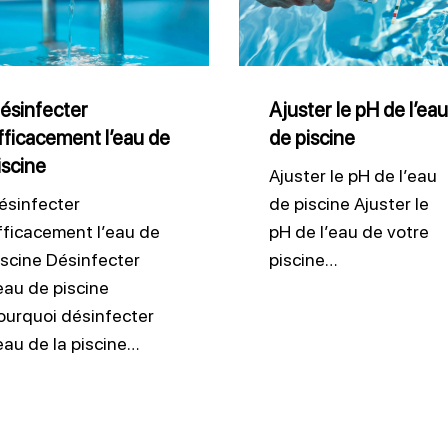
pH
de
ne
l’eau
de
ésinfecter
Ajuster le pH de l’eau
fficacement l’eau de
de piscine
piscine
iscine
Ajuster le pH de l’eau
ésinfecter
de piscine Ajuster le
fficacement l’eau de
pH de l’eau de votre
iscine Désinfecter
piscine…
’eau de piscine
ourquoi désinfecter
’eau de la piscine…