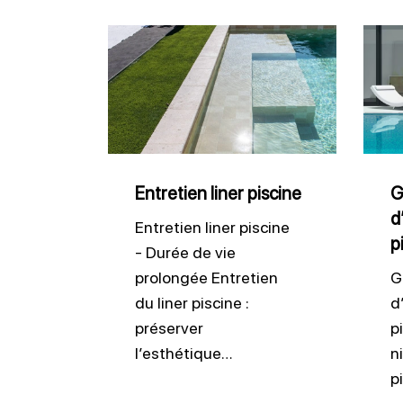
Entretien
Gard
liner
le
piscine
bon
nivea
d’eau
dans
Entretien liner piscine
G
d
votre
Entretien liner piscine
p
pisci
- Durée de vie
prolongée Entretien
G
du liner piscine :
d
préserver
p
l’esthétique…
n
p