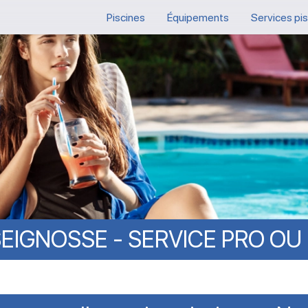
Piscines
Équipements
Services pi
SEIGNOSSE
-
SERVICE
PRO
OU