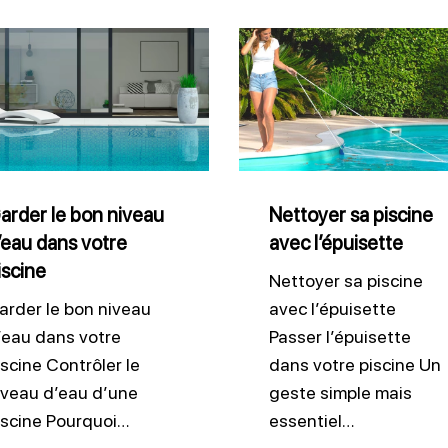
er
Nettoyer
sa
piscine
u
avec
l’épuisette
arder le bon niveau
Nettoyer sa piscine
’eau dans votre
avec l’épuisette
iscine
ne
Nettoyer sa piscine
arder le bon niveau
avec l’épuisette
’eau dans votre
Passer l’épuisette
iscine Contrôler le
dans votre piscine Un
iveau d’eau d’une
geste simple mais
iscine Pourquoi…
essentiel…