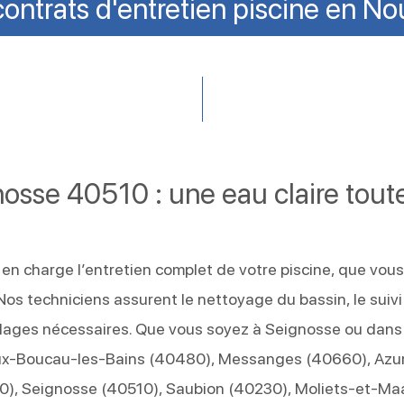
ontrats d'entretien piscine en No
nosse 40510 : une eau claire tout
en charge l’entretien complet de votre piscine, que vou
 Nos techniciens assurent le nettoyage du bassin, le suivi
 réglages nécessaires. Que vous soyez à Seignosse ou dans
ux-Boucau-les-Bains (40480), Messanges (40660), Azu
0), Seignosse (40510), Saubion (40230), Moliets-et-Ma