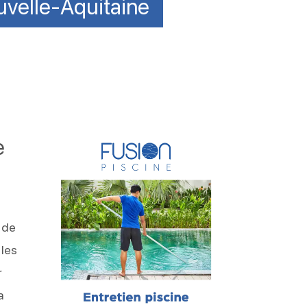
uvelle-Aquitaine
e
s
 de
 les
r
a