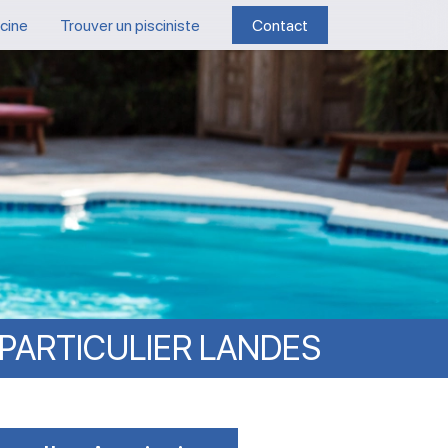
scine
Trouver un pisciniste
Contact
PARTICULIER
LANDES