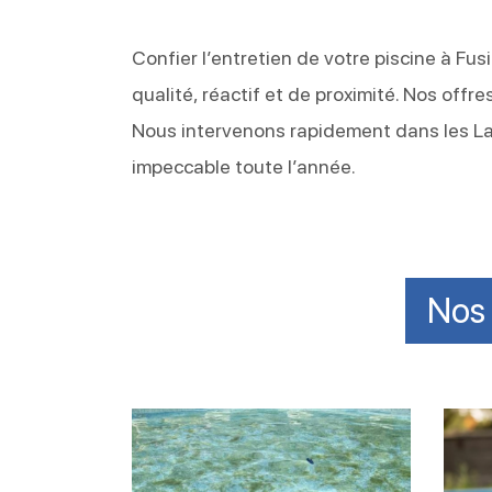
Confier l’entretien de votre piscine à Fusi
qualité, réactif et de proximité. Nos off
Nous intervenons rapidement dans les La
impeccable toute l’année.
Nos 
Lutter
Désin
efficacement
effic