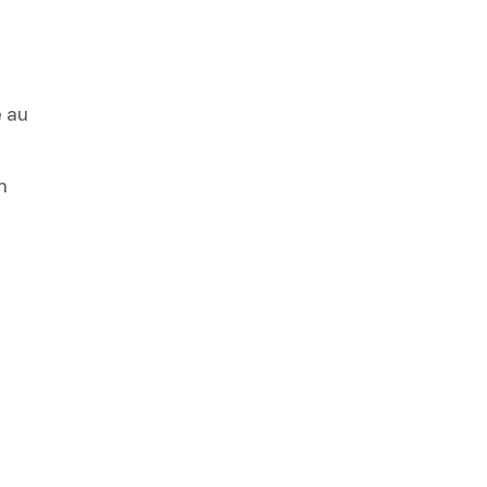
e au
n