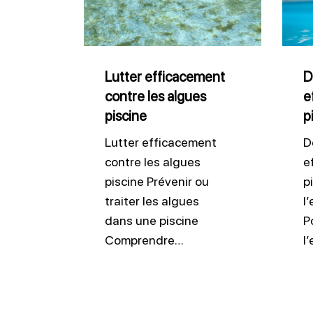
contre
l’eau
les
de
algues
pisci
piscine
Lutter efficacement
D
contre les algues
e
piscine
p
Lutter efficacement
D
contre les algues
e
piscine Prévenir ou
p
traiter les algues
l
dans une piscine
P
Comprendre…
l