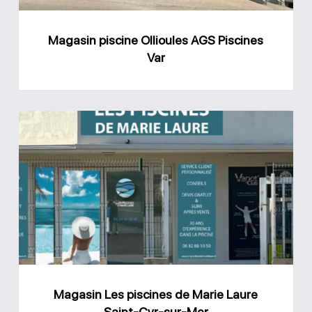
Magasin piscine Ollioules AGS Piscines
Var
Magasin
Les
piscines
de
Marie
Laure
Saint-
Cyr-
Magasin Les piscines de Marie Laure
sur-
Saint-Cyr-sur-Mer