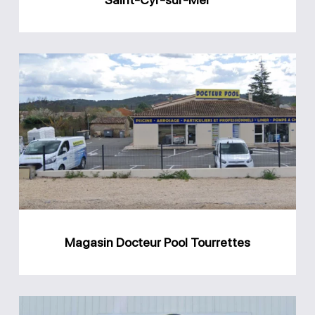
Mer
Magasin
Docteur
Pool
Tourrettes
Magasin Docteur Pool Tourrettes
Magasin