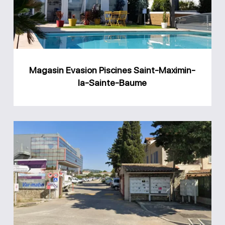
Maximin-
la-
Sainte-
Baume
Magasin Evasion Piscines Saint-Maximin-
la-Sainte-Baume
Magasin
piscine
Ollioules
AGS
Piscines
Var