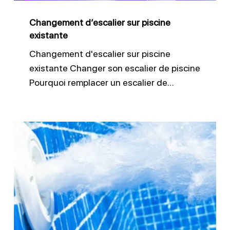
Changement d’escalier sur piscine
existante
Changement d'escalier sur piscine
existante Changer son escalier de piscine
Pourquoi remplacer un escalier de…
Remplacer
les
buses
de
refoulement
piscine