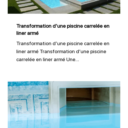
liner
armé
Transformation d’une piscine carrelée en
liner armé
Transformation d’une piscine carrelée en
liner armé Transformation d’une piscine
carrelée en liner armé Une…
Réparation
de
skimmer
piscine
endommagé