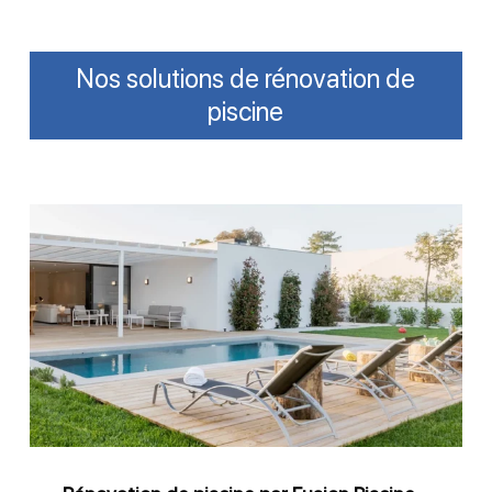
Nos solutions de rénovation de
piscine
Rénovation
de
piscine
par
Fusion
Piscine