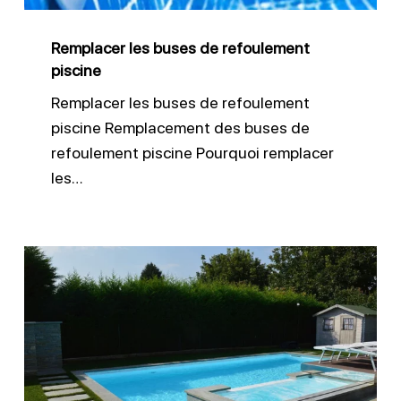
Remplacer les buses de refoulement
piscine
Remplacer les buses de refoulement
piscine Remplacement des buses de
refoulement piscine Pourquoi remplacer
les…
Transformation
d’une
piscine
carrelée
en