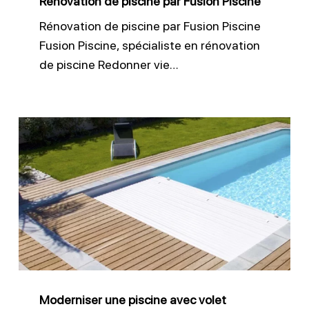
Rénovation de piscine par Fusion Piscine
Rénovation de piscine par Fusion Piscine
Fusion Piscine, spécialiste en rénovation
de piscine Redonner vie…
Moderniser
une
piscine
avec
volet
immergé
Moderniser une piscine avec volet