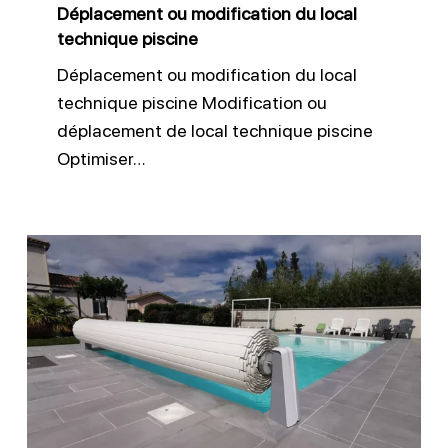
Déplacement ou modification du local
technique piscine
Déplacement ou modification du local
technique piscine Modification ou
déplacement de local technique piscine
Optimiser…
Ajouter
un
volet
hors
sol
sur