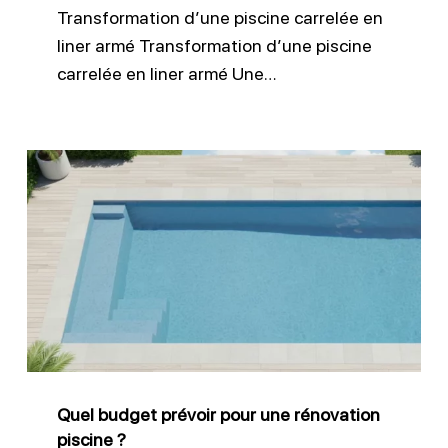
Transformation d’une piscine carrelée en
liner armé Transformation d’une piscine
carrelée en liner armé Une…
Quel
budget
prévoir
pour
une
rénovation
piscine
?
Quel budget prévoir pour une rénovation
piscine ?