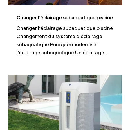
Changer l’éclairage subaquatique piscine
Changer l’éclairage subaquatique piscine
Changement du système d’éclairage
subaquatique Pourquoi moderniser
l’éclairage subaquatique Un éclairage…
Remplacement
du
système
de
chauffage
piscine