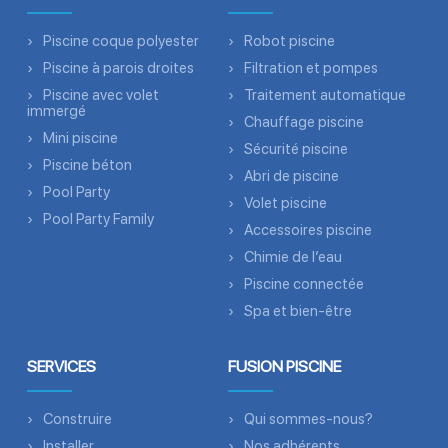
Piscine coque polyester
Robot piscine
Piscine à parois droites
Filtration et pompes
Piscine avec volet
Traitement automatique
immergé
Chauffage piscine
Mini piscine
Sécurité piscine
Piscine béton
Abri de piscine
Pool Party
Volet piscine
Pool Party Family
Accessoires piscine
Chimie de l’eau
Piscine connectée
Spa et bien-être
SERVICES
FUSION PISCINE
Construire
Qui sommes-nous?
Installer
Nos adhérents