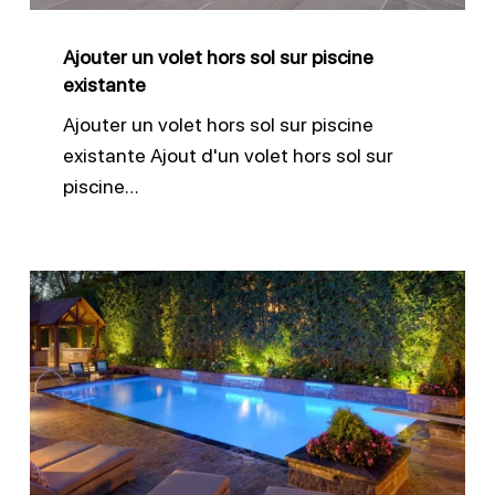
piscine
existante
Ajouter un volet hors sol sur piscine
existante
Ajouter un volet hors sol sur piscine
existante Ajout d'un volet hors sol sur
piscine…
Changer
l’éclairage
subaquatique
piscine