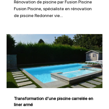
Rénovation de piscine par Fusion Piscine
Fusion Piscine, spécialiste en rénovation
de piscine Redonner vie…
Transformation
d’une
piscine
carrelée
en
liner
armé
Transformation d’une piscine carrelée en
liner armé