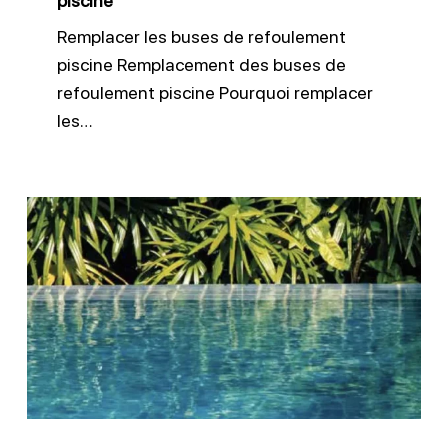
piscine
Remplacer les buses de refoulement
piscine Remplacement des buses de
refoulement piscine Pourquoi remplacer
les…
Déplacement
ou
modification
du
local
technique
piscine