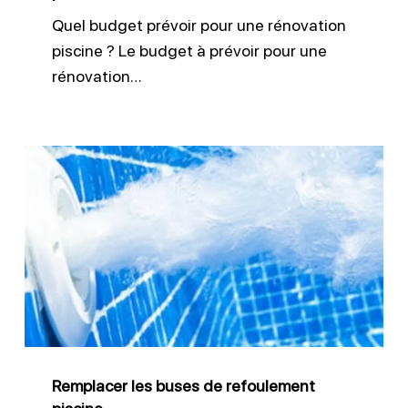
Quel budget prévoir pour une rénovation
piscine ? Le budget à prévoir pour une
rénovation…
Remplacer
les
buses
de
refoulement
piscine
Remplacer les buses de refoulement