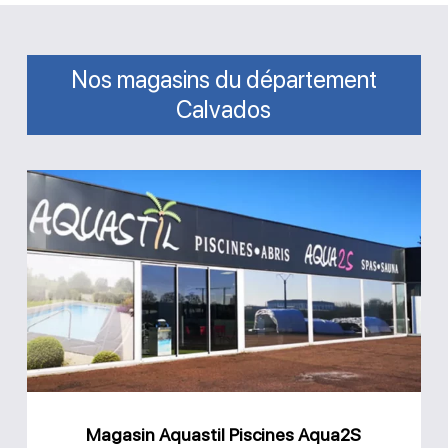
Nos magasins du département
Calvados
Magasin
Aquastil
Piscines
Aqua2S
Bayeux
Magasin Aquastil Piscines Aqua2S