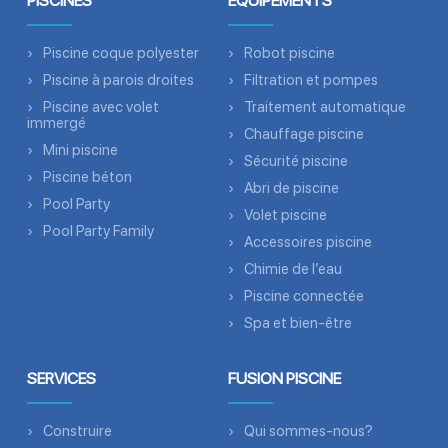
PISCINES
ÉQUIPEMENTS
Piscine coque polyester
Robot piscine
Piscine à parois droites
Filtration et pompes
Piscine avec volet
Traitement automatique
immergé
Chauffage piscine
Mini piscine
Sécurité piscine
Piscine béton
Abri de piscine
Pool Party
Volet piscine
Pool Party Family
Accessoires piscine
Chimie de l’eau
Piscine connectée
Spa et bien-être
SERVICES
FUSION PISCINE
Construire
Qui sommes-nous?