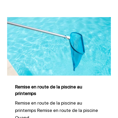
Remise
en
route
de
la
piscine
au
printemps
Remise en route de la piscine au
printemps
Remise en route de la piscine au
printemps Remise en route de la piscine
Quand…